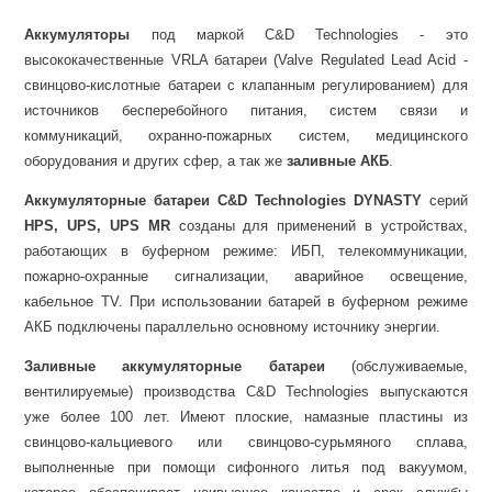
Аккумуляторы
под маркой C&D Technologies - это
высококачественные VRLA батареи (Valve Regulated Lead Acid -
свинцово-кислотные батареи с клапанным регулированием) для
источников бесперебойного питания, систем связи и
коммуникаций, охранно-пожарных систем, медицинского
оборудования и других сфер, а так же
заливные АКБ
.
Аккумуляторные батареи
C&D Technologies
DYNASTY
серий
HPS, UPS, UPS MR
созданы для применений в устройствах,
работающих в буферном режиме: ИБП, телекоммуникации,
пожарно-охранные сигнализации, аварийное освещение,
кабельное ТV. При использовании батарей в буферном режиме
АКБ подключены параллельно основному источнику энергии.
Заливные аккумуляторные батареи
(обслуживаемые,
вентилируемые) производства C&D Technologies выпускаются
уже более 100 лет. Имеют плоские, намазные пластины из
свинцово-кальциевого или свинцово-сурьмяного сплава,
выполненные при помощи сифонного литья под вакуумом,