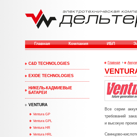
Перейти к основному содержанию
Главная
Компания
ИБП
Э
›
Главная
Аккум
C&D TECHNOLOGIES
VENTUR
Вы здесь
EXIDE TECHNOLOGIES
НИКЕЛЬ-КАДМИЕВЫЕ
БАТАРЕИ
VENTURA
Все серии акку
Ventura GP
требований зак
Ventura GPL
и высокую произ
Ventura HR
Свинцово-кислот
Ventura HRL