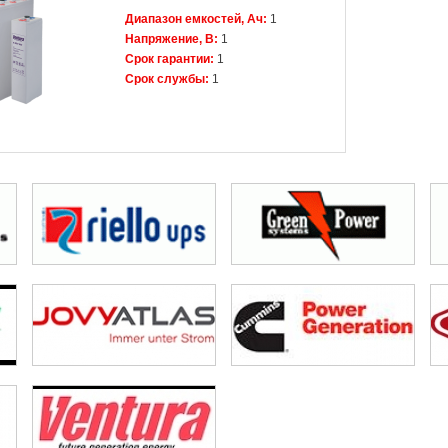
Диапазон емкостей, Ач:
1
Напряжение, В:
1
Срок гарантии:
1
Срок службы:
1