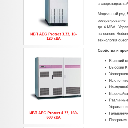
в сверхнадежный
Модельный ряд
резервирование
до 4 МВА. Управ
на основе Redun
ИБП AEG Protect 3.33, 10-
120 кВА
технология обес
Свойства и пре
Высокий к
Высокий К
Усовершен
Исключите
Наилучший
Высочайший
Различные
Управлени
ИБП AEG Protect 4.33, 160-
Гальванич
600 кВА
Программн