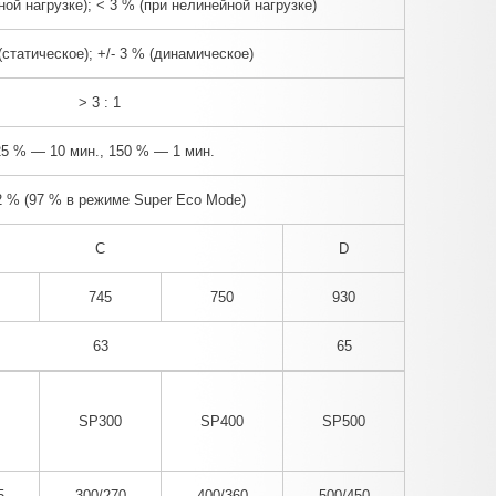
ной нагрузке); < 3 % (при нелинейной нагрузке)
 (статическое); +/- 3 % (динамическое)
> 3 : 1
5 % — 10 мин., 150 % — 1 мин.
2 % (97 % в режиме Super Eco Mode)
C
D
745
750
930
63
65
SP300
SP400
SP500
5
300/270
400/360
500/450