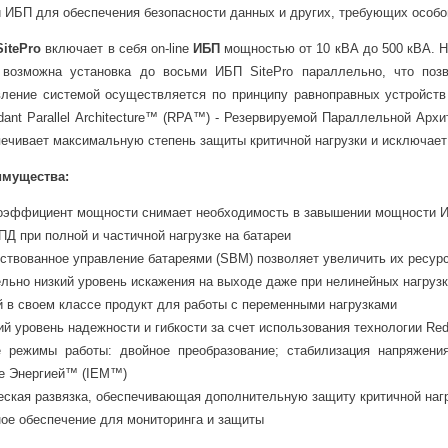
 ИБП для обеспечения безопасности данных и других, требующих особог
SitePro
включает в себя on-line
ИБП
мощностью от 10 кВА до 500 кВА. Н
, возможна установка до восьми ИБП SitePro параллельно, что поз
ление системой осуществляется по принципу равноправных устройств
dant Parallel Architecture™ (RPA™) - Резервируемой Параллельной Арх
печивает максимальную степень защиты критичной нагрузки и исключает
имущества:
оэффициент мощности снимает необходимость в завышении мощности И
ПД при полной и частичной нагрузке на батареи
ствованное управление батареями (SBM) позволяет увеличить их ресурс
льно низкий уровень искажения на выходе даже при нелинейных нагруз
 в своем классе продукт для работы с переменными нагрузками
 уровень надежности и гибкости за счет использования технологии Redu
 режимы работы: двойное преобразование; стабилизация напряжения
е Энергией™ (IEM™)
еская развязка, обеспечивающая дополнительную защиту критичной наг
ое обеспечение для мониторинга и защиты