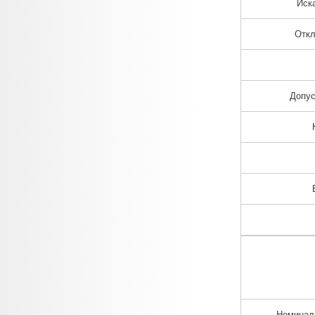
Иск
Откл
Допус
Номинал