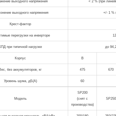
ажение выходного напряжения
< 2 % (при линей
онение выходного напряжения
+/- 1 %
Крест-фактор
тимые перегрузки на инверторе
12
КПД при типичной нагрузке
до 94,
Корпус
B
Вес, без аккумуляторов, кг
475
670
Уровень шума, дБ(А)
60
SP200
Модель
(снят с
SP250
производства)
ьная выходная мощность, кВА/кВт
200/180
250/22