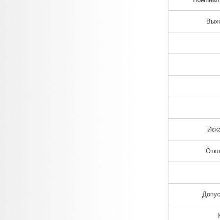
Вых
Иск
Откл
Допус