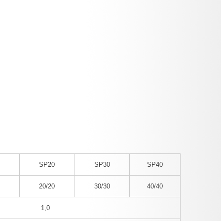
SP
20
SP30
SP
40
20/20
30/30
40/40
1,0