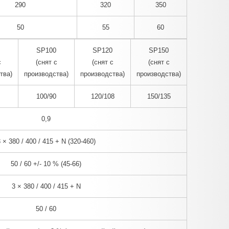
290
320
350
50
55
60
SP100
SP120
SP150
с
(снят с
(снят с
(снят с
тва)
производства)
производства)
производства)
100/90
120/108
150/135
0,9
 × 380 / 400 / 415 + N (320-460)
50 / 60 +/- 10 % (45-66)
3 × 380 / 400 / 415 + N
50 / 60