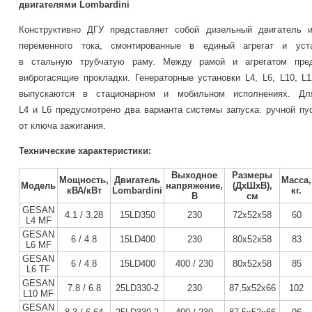
двигателями
Lombardini
Конструктивно ДГУ представляет собой дизельный двигатель и
переменного тока, смонтированные в единый агрегат и уст
в стальную трубчатую раму. Между рамой и агрегатом пре
виброгасящие прокладки. Генераторные установки L4,
L
6,
L
10,
L
выпускаются в стационарном и мобильном исполнениях. Дл
L4 и L6 предусмотрено два варианта системы запуска: ручной пу
от ключа зажигания.
Технические характеристики:
Выходное
Размеры
Мощность,
Двигатель
Масса,
Модель
напряжение,
(ДхШхВ),
кВА
/
кВт
L
ombardini
кг.
В
см
GESAN
4.1
/
3.28
15LD350
230
72х52х58
60
L4 MF
GESAN
6
/
4.
8
15
LD4
00
230
80х52х58
83
L6 MF
GESAN
6 / 4.8
15
LD4
00
400 / 230
80х52х58
85
L6 TF
GESAN
7.8 / 6.8
25LD330-2
230
87,5х52х66
102
L
10 MF
GESAN