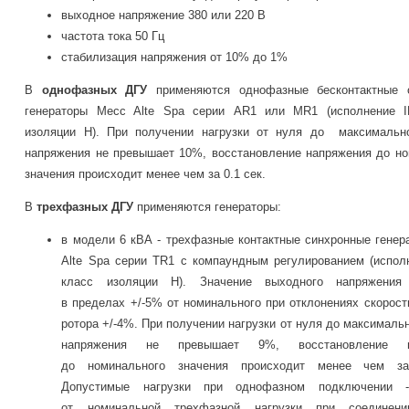
выходное напряжение 380 или 220 В
частота тока 50 Гц
стабилизация напряжения от 10% до 1%
В
однофазных ДГУ
применяются однофазные бесконтактные 
генераторы
Mecc Alte Spa
серии AR1 или MR1 (исполнение I
изоляции Н). При получении нагрузки от нуля до максимальн
напряжения не превышает 10%, восстановление напряжения до но
значения происходит менее чем за 0.1 сек.
В
трехфазных ДГУ
применяются генераторы:
в модели 6 кВА - трехфазные контактные синхронные гене
Alte Spa
серии TR1 с компаундным регулированием (исполн
класс изоляции Н). Значение выходного напряжения 
в пределах +/-5% от номинального при отклонениях скорос
ротора +/-4%. При получении нагрузки от нуля до максималь
напряжения не превышает 9%, восстановление н
до номинального значения происходит менее чем за
Допустимые нагрузки при однофазном подключении
от номинальной трехфазной нагрузки при соединени