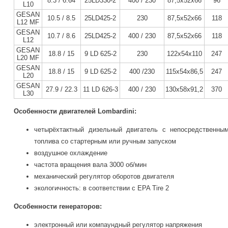
8.3 / 6.64
25LD330-2
400 / 230
87,5х52х66
96
L
10
GESAN
10.5 / 8.5
25LD425-2
230
87,5х52х66
118
L
12 MF
GESAN
10.7 / 8.6
25LD425-2
400 / 230
87,5х52х66
118
L
12
GESAN
18.8
/
15
9 LD 625-2
230
122х54х110
247
L20
MF
GESAN
18.8
/
15
9 LD 625-2
400 /230
115х54х86,5
247
L20
GESAN
27.9
/
22.3
11 LD 626-3
400 / 230
130х58х91,2
370
L30
Особенности двигателей Lombardini:
четырёхтактный дизельный двигатель с непосредственны
топлива со стартерным или ручным запуском
воздушное охлаждение
частота вращения вала 3000 об/мин
механический регулятор оборотов двигателя
экологичность: в соответствии с EPA Tire 2
Особенности генераторов:
электронный или компаундный регулятор напряжения