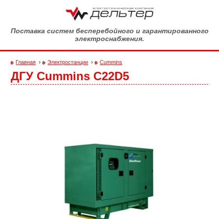
Перейти к основному содержанию
Поставка систем бесперебойного и гарантированного
электроснабжения.
›
›
Главная
Электростанции
Cummins
ДГУ Cummins С22D5
Вы здесь