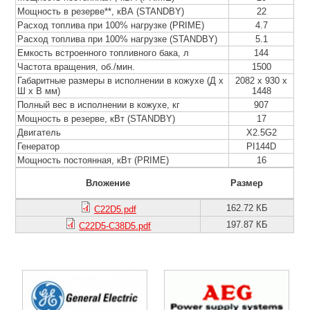
Мощность в резерве**, кВА (STANDBY)
22
Расход топлива при 100% нагрузке (PRIME)
4.7
Расход топлива при 100% нагрузке (STANDBY)
5.1
Емкость встроенного топливного бака, л
144
Частота вращения, об./мин.
1500
Габаритные размеры в исполнении в кожухе (Д х
2082 х 930 х
Ш х В мм)
1448
Полный вес в исполнении в кожухе, кг
907
Мощность в резерве, кВт (STANDBY)
17
Двигатель
X2.5G2
Генератор
PI144D
Мощность постоянная, кВт (PRIME)
16
Вложение
Размер
162.72 КБ
C22D5.pdf
197.87 КБ
C22D5-C38D5.pdf