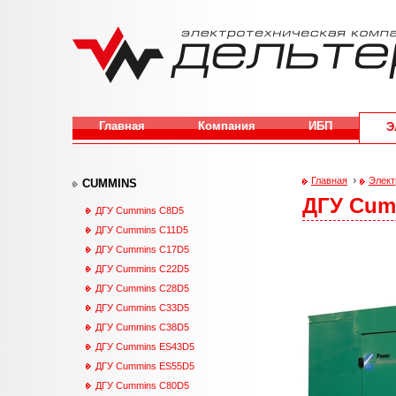
Перейти к основному содержанию
Главная
Компания
ИБП
Э
›
Главная
Элект
CUMMINS
ДГУ Cum
Вы здесь
ДГУ Cummins С8D5
ДГУ Cummins С11D5
ДГУ Cummins С17D5
ДГУ Cummins С22D5
ДГУ Cummins С28D5
ДГУ Cummins С33D5
ДГУ Cummins С38D5
ДГУ Cummins ES43D5
ДГУ Cummins ES55D5
ДГУ Cummins С80D5