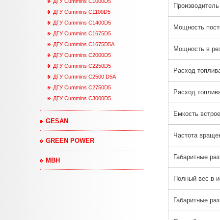
ДГУ Cummins С1000D5
Производитель
ДГУ Cummins С1100D5
ДГУ Cummins С1400D5
Мощность пост
ДГУ Cummins С1675D5
ДГУ Cummins С1675D5A
Мощность в ре
ДГУ Cummins С2000D5
ДГУ Cummins С2250D5
Расход топлива
ДГУ Cummins С2500 D5A
ДГУ Cummins С2750D5
Расход топлив
ДГУ Cummins С3000D5
Емкость встрое
GESAN
Частота вращен
GREEN POWER
Габаритные раз
MBH
Полный вес в и
Габаритные раз