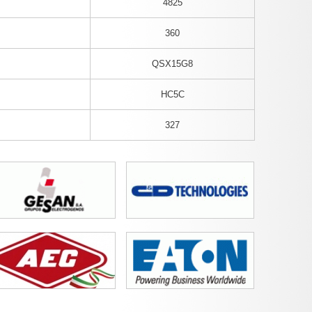
4825
360
QSX15G8
HC5C
327