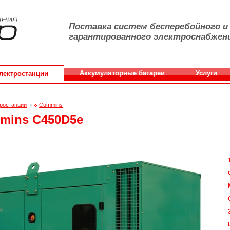
Поставка систем бесперебойного и
гарантированного электроснабжен
Аккумуляторные батареи
Услуги
лектростанции
›
ростанции
Cummins
mins С450D5e