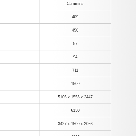
Cummins
409
450
87
94
711
1500
5106 x 1553 x 2447
6130
3427 x 1500 x 2066