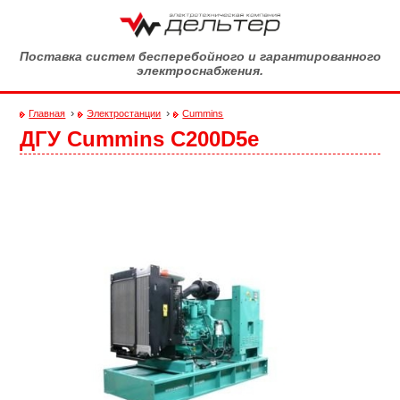
Перейти к основному содержанию
Поставка систем бесперебойного и гарантированного
электроснабжения.
›
›
Главная
Электростанции
Cummins
ДГУ Cummins С200D5e
Вы здесь