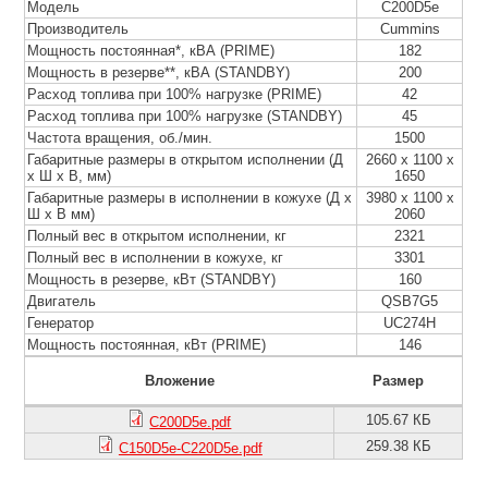
Модель
C200D5e
Производитель
Cummins
Мощность постоянная*, кВА (PRIME)
182
Мощность в резерве**, кВА (STANDBY)
200
Расход топлива при 100% нагрузке (PRIME)
42
Расход топлива при 100% нагрузке (STANDBY)
45
Частота вращения, об./мин.
1500
Габаритные размеры в открытом исполнении (Д
266
0
x 11
00
x
х Ш х В, мм)
165
0
Габаритные размеры в исполнении в кожухе (Д х
398
0
х 11
00
х
Ш х В мм)
206
0
Полный вес в открытом исполнении, кг
2321
Полный вес в исполнении в кожухе, кг
3301
Мощность в резерве, кВт (STANDBY)
160
Двигатель
QSB7G5
Генератор
UC274H
Мощность постоянная, кВт (PRIME)
146
Вложение
Размер
105.67 КБ
C200D5e.pdf
259.38 КБ
C150D5e-C220D5e.pdf