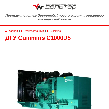
Перейти к основному содержанию
Поставка систем бесперебойного и гарантированного
электроснабжения.
›
›
Главная
Электростанции
Cummins
ДГУ Cummins С1000D5
Вы здесь