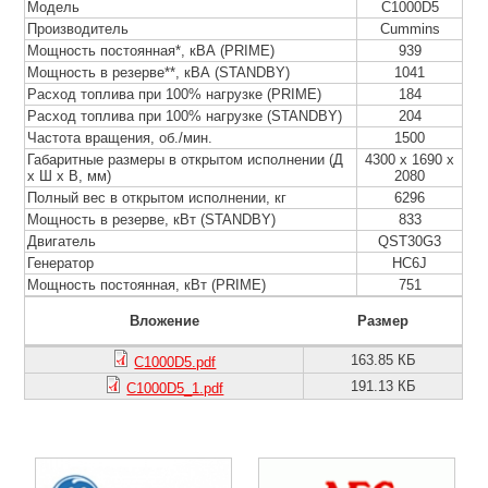
Модель
C1000D5
Производитель
Cummins
Мощность постоянная*, кВА (PRIME)
939
Мощность в резерве**, кВА (STANDBY)
1041
Расход топлива при 100% нагрузке (PRIME)
184
Расход топлива при 100% нагрузке (STANDBY)
204
Частота вращения, об./мин.
1500
Габаритные размеры в открытом исполнении (Д
4300 х 1690 х
х Ш х В, мм)
2080
Полный вес в открытом исполнении, кг
6296
Мощность в резерве, кВт (STANDBY)
833
Двигатель
QST30G3
Генератор
HC6J
Мощность постоянная, кВт (PRIME)
751
Вложение
Размер
163.85 КБ
C1000D5.pdf
191.13 КБ
C1000D5_1.pdf